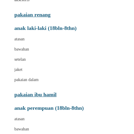
pakaian renang
anak laki-laki (18bln-8thn)
atasan
bawahan
setelan
jaket
pakaian dalam
pakaian ibu hamil
anak perempuan (18bln-8thn)
atasan
bawahan