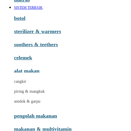
SISTEM TERBAIK
botol
sterilizer & warmers
soothers & teethers
celemek
alat makan
cangkir
piring & mangkuk
sendok & garpu
pengolah makanan
makanan & multivitamin