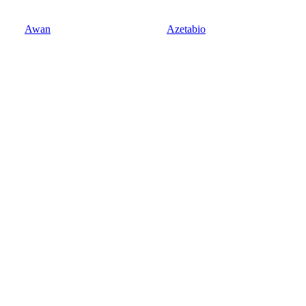
Awan
Azetabio