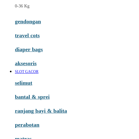
0-36 Kg
gendongan
travel cots
diaper bags
aksesoris
SLOT GACOR
selimut
bantal & sprei
ranjang bayi & balita
perabotan
matras