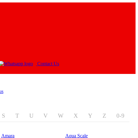
Contact Us
us
S
T
U
V
W
X
Y
Z
0-9
Amara
Aqua Scale