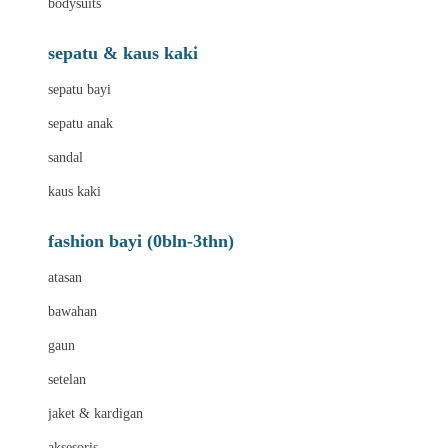
bodysuits
sepatu & kaus kaki
sepatu bayi
sepatu anak
sandal
kaus kaki
fashion bayi (0bln-3thn)
atasan
bawahan
gaun
setelan
jaket & kardigan
aksesoris